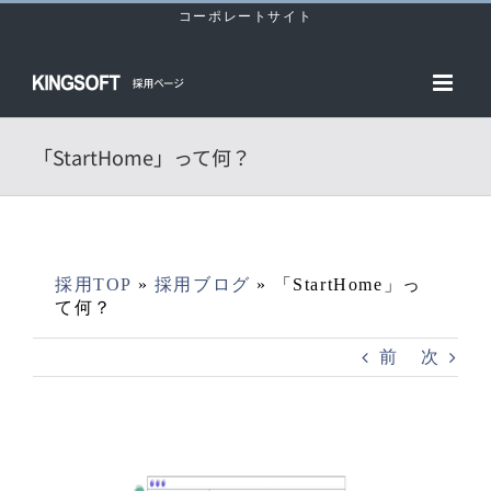
Skip
コーポレートサイト
to
content
「StartHome」って何？
採用TOP
»
採用ブログ
»
「StartHome」っ
て何？
前
次