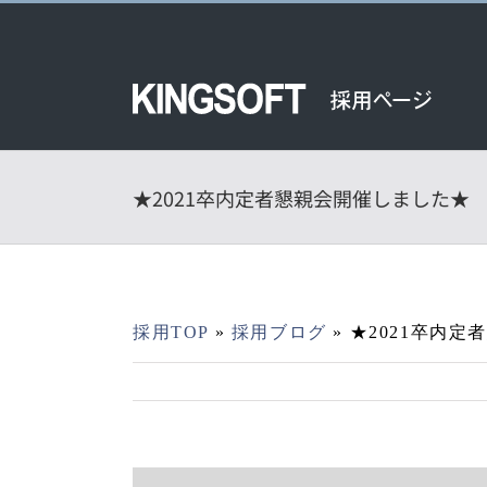
Skip
to
content
★2021卒内定者懇親会開催しました★
採用TOP
»
採用ブログ
»
★2021卒内