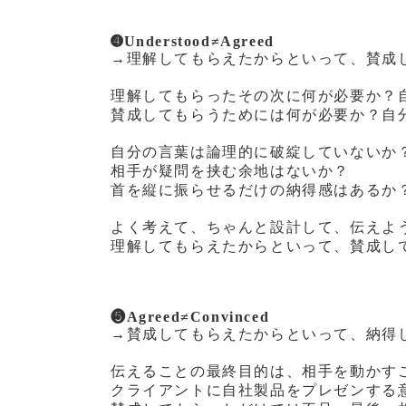
➍Understood≠Agreed
→理解してもらえたからといって、賛成
理解してもらったその次に何が必要か？
賛成してもらうためには何が必要か？自
自分の言葉は論理的に破綻していないか
相手が疑問を挟む余地はないか？
首を縦に振らせるだけの納得感はあるか
よく考えて、ちゃんと設計して、伝えよ
理解してもらえたからといって、賛成し
❺Agreed≠Convinced
→賛成してもらえたからといって、納得
伝えることの最終目的は、相手を動かす
クライアントに自社製品をプレゼンする