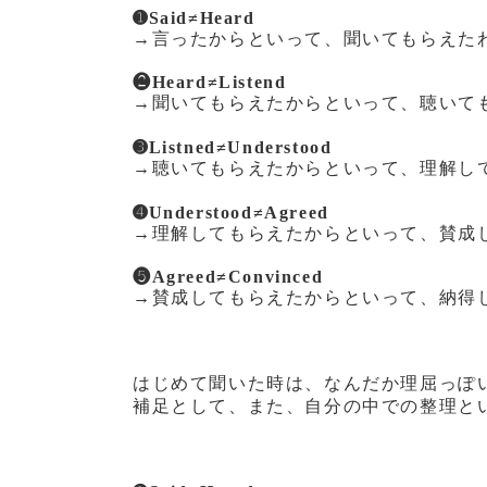
➊Said≠Heard
→言ったからといって、聞いてもらえた
❷Heard≠Listend
→聞いてもらえたからといって、聴いて
➌Listned≠Understood
→聴いてもらえたからといって、理解し
➍Understood≠Agreed
→理解してもらえたからといって、賛成
❺Agreed≠Convinced
→賛成してもらえたからといって、納得
はじめて聞いた時は、なんだか理屈っぽ
補足として、また、自分の中での整理と